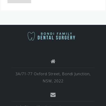
择
语
言
3A/71-77 Oxford Street, Bondi Junction,
NSW, 2022