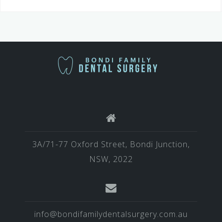
语
言
3A/71-77 Oxford Street, Bondi Junction,
NSW, 2022
info@bondifamilydentalsurgery.com.au